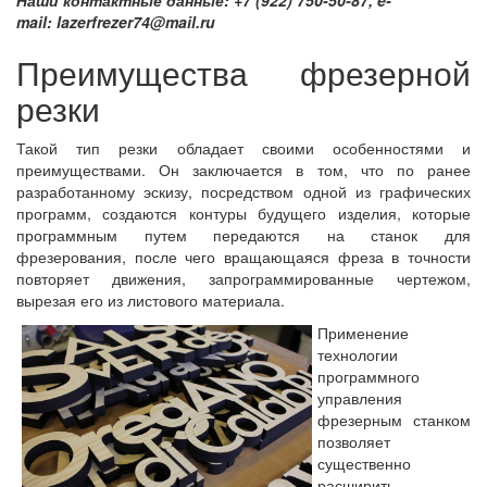
Наши контактные данные: +7 (922) 750-50-87, e-
mail: lazerfrezer74@mail.ru​
Преимущества фрезерной
резки
Такой тип резки обладает своими особенностями и
преимуществами. Он заключается в том, что по ранее
разработанному эскизу, посредством одной из графических
программ, создаются контуры будущего изделия, которые
программным путем передаются на станок для
фрезерования, после чего вращающаяся фреза в точности
повторяет движения, запрограммированные чертежом,
вырезая его из листового материала.
Применение
технологии
программного
управления
фрезерным станком
позволяет
существенно
расширить